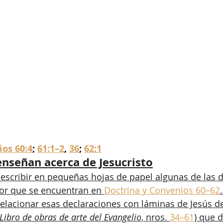
ios 60:4
; 
61:1–2
, 
36
; 
62:1
enseñan acerca de Jesucristo
escribir en pequeñas hojas de papel algunas de las d
dor que se encuentran en 
Doctrina y Convenios 60–62
elacionar esas declaraciones con láminas de Jesús de
Libro de obras de arte del Evangelio
, nros. 
34–61
) que 