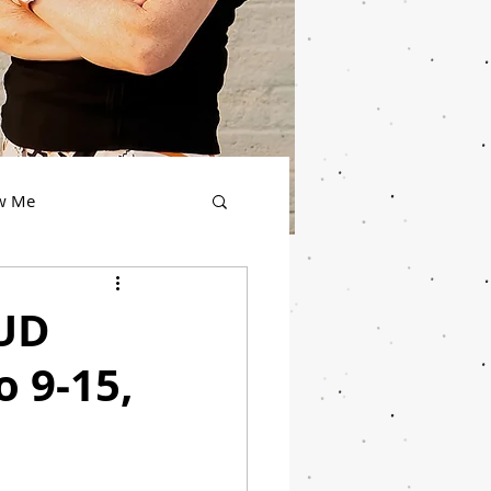
ow Me
SUD
o 9-15,