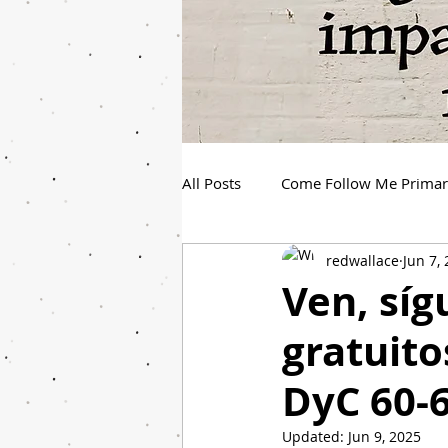
All Posts
Come Follow Me Prima
redwallace
Jun 7,
Spanish Youth Come Follow Me
Ven, sí
gratuito
DyC 60-
Updated:
Jun 9, 2025