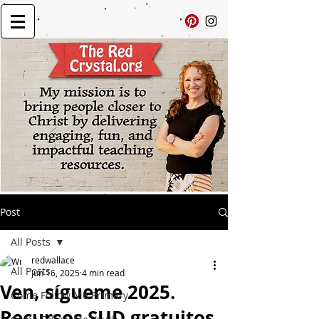
Post
All Posts
redwallace
All Posts
Jun 16, 2025
4 min read
Ven, sígueme 2025.
Come Follow Me Primary
Recursos SUD gratuitos