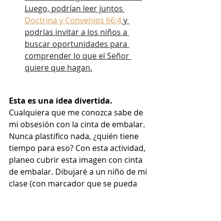
Luego, podrían leer juntos 
Doctrina y Convenios 66:4
 y 
podrías invitar a los niños a 
buscar oportunidades para 
comprender lo que el Señor 
quiere que hagan.
Esta es una idea divertida.
Cualquiera que me conozca sabe de 
mi obsesión con la cinta de embalar. 
Nunca plastifico nada, ¿quién tiene 
tiempo para eso? Con esta actividad, 
planeo cubrir esta imagen con cinta 
de embalar. Dibujaré a un niño de mi 
clase (con marcador que se pueda 
borrar) y dibujaré o escribiré en el 
corazón las maneras en que él/ella 
sabe que Dios lo/la ama. Luego lo 