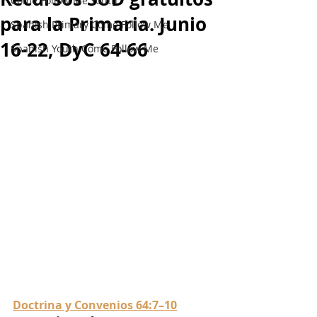
Come Follow Me Youth
para la Primaria. Junio
Spanish Primary Come Follow Me
16-22, DyC 64-66
Spanish Youth Come Follow Me
Doctrina y Convenios 64:7–10