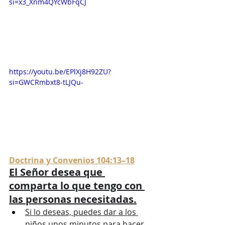
si=x3_Xnm4QYcWbFqCJ
https://youtu.be/EPlXj8H92ZU?
si=GWCRmbxt8-tLJQu-
Doctrina y Convenios 104:13–18
El Señor desea que 
comparta lo que tengo con 
las personas necesitadas.
Si lo deseas, puedes dar a los 
niños unos minutos para hacer 