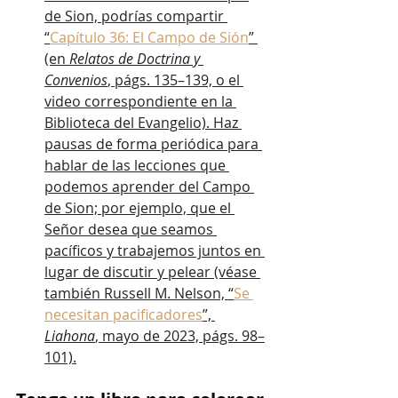
de Sion, podrías compartir 
“
Capítulo 36: El Campo de Sión
” 
(en 
Relatos de Doctrina y 
Convenios
, págs. 135–139, o el 
video correspondiente en la 
Biblioteca del Evangelio). Haz 
pausas de forma periódica para 
hablar de las lecciones que 
podemos aprender del Campo 
de Sion; por ejemplo, que el 
Señor desea que seamos 
pacíficos y trabajemos juntos en 
lugar de discutir y pelear (véase 
también Russell M. Nelson, “
Se 
necesitan pacificadores
”, 
Liahona
, mayo de 2023, págs. 98–
101).