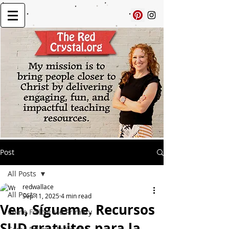
Post
All Posts
redwallace
All Posts
Sep 11, 2025
4 min read
Ven, Sígueme. Recursos
Come Follow Me Primary
SUD gratuitos para la