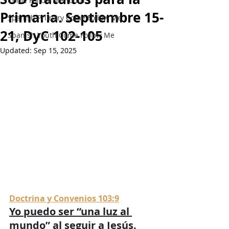
Come Follow Me Youth
Primaria. Septiembre 15-
Spanish Primary Come Follow Me
21, DyC 102-105
Spanish Youth Come Follow Me
Updated:
Sep 15, 2025
Doctrina y Convenios 103:9
Yo puedo ser “una luz al 
mundo” al seguir a Jesús.