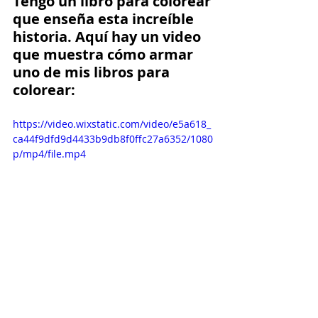
Tengo un libro para colorear 
que enseña esta increíble 
historia. Aquí hay un video 
que muestra cómo armar 
uno de mis libros para 
colorear:
https://video.wixstatic.com/video/e5a618_
ca44f9dfd9d4433b9db8f0ffc27a6352/1080
p/mp4/file.mp4