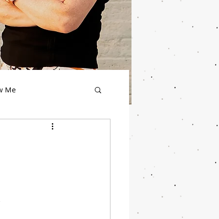
ow Me
.