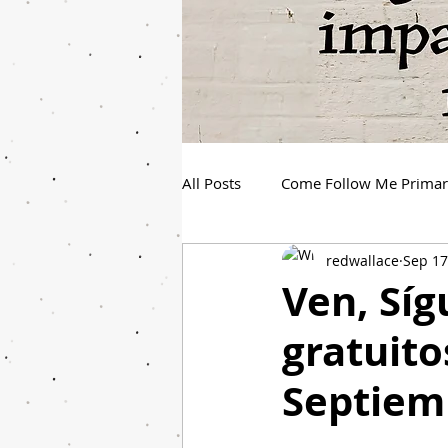
All Posts
Come Follow Me Prima
redwallace
Sep 17
Spanish Youth Come Follow Me
Ven, Sí
gratuito
Septiemb