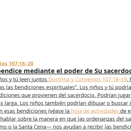
ios 107:18–20
bendice mediante el poder de Su sacerdoc
ños y tú leen juntos 
Doctrina y Convenios 107:18–19
,
das las bendiciones espirituales”. Los niños y tú podrí
ndiciones que provienen del sacerdocio. Podrían jugar
ás larga. Los niños también podrían dibujar o buscar i
n esas bendiciones (véase la 
hoja de actividades
 de 
 hablar sobre la manera en que las ordenanzas del s
mo o la Santa Cena— nos ayudan a recibir las bendic