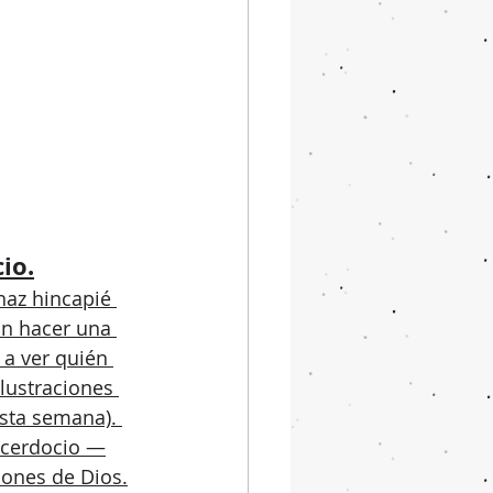
io.
 haz hincapié 
an hacer una 
 a ver quién 
lustraciones 
esta semana). 
acerdocio —
iones de Dios.