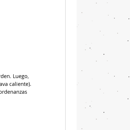
rden. Luego, 
va caliente). 
 ordenanzas 