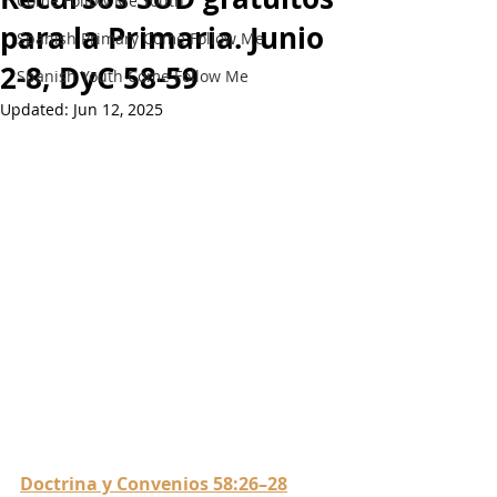
Come Follow Me Youth
para la Primaria. Junio
Spanish Primary Come Follow Me
2-8, DyC 58-59
Spanish Youth Come Follow Me
Updated:
Jun 12, 2025
Doctrina y Convenios 58:26–28