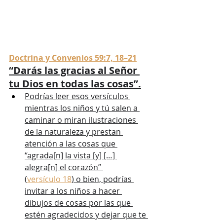
Doctrina y Convenios 59:7, 18–21
“Darás las gracias al Señor 
tu Dios en todas las cosas”.
Podrías leer esos versículos 
mientras los niños y tú salen a 
caminar o miran ilustraciones 
de la naturaleza y prestan 
atención a las cosas que 
“agrada[n] la vista [y] […] 
alegra[n] el corazón” 
(
versículo 18
) o bien, podrías 
invitar a los niños a hacer 
dibujos de cosas por las que 
estén agradecidos y dejar que te 