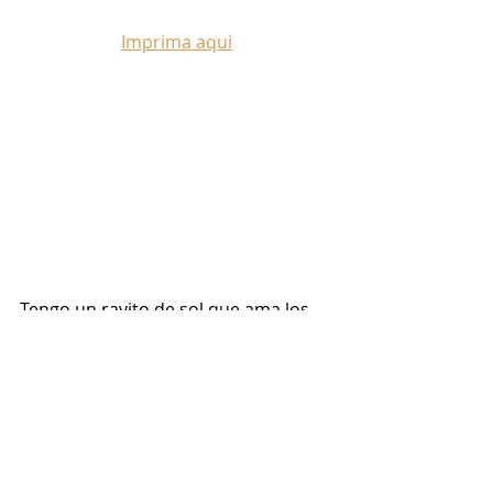
Imprima aqui
Tengo un rayito de sol que ama los 
dinosaurios, estoy muy emocionada 
de decirle que verá algunos en la 
lección de hoy.
Imprima aqui
Blanco y Negro aqui