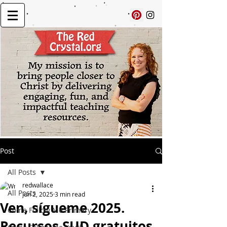
Post
All Posts
redwallace
All Posts
Jun 2, 2025
3 min read
Ven, sígueme 2025.
Come Follow Me Primary
Recursos SUD gratuitos